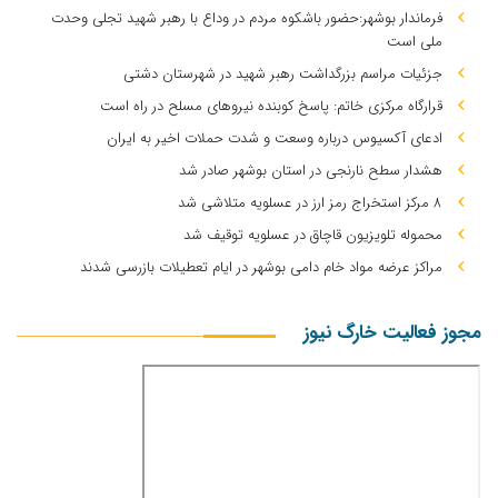
فرماندار بوشهر:حضور باشکوه مردم در وداع با رهبر شهید تجلی وحدت
ملی است
جزئیات مراسم بزرگداشت رهبر شهید در شهرستان دشتی
قرارگاه مرکزی خاتم: پاسخ کوبنده نیروهای مسلح در راه است
ادعای آکسیوس درباره وسعت و شدت حملات اخیر به ایران
هشدار سطح نارنجی در استان بوشهر صادر شد
۸ مرکز استخراج رمز ارز در عسلویه متلاشی شد
محموله تلویزیون قاچاق در عسلویه توقیف شد
مراکز عرضه مواد خام دامی بوشهر در ایام تعطیلات بازرسی شدند
مجوز فعالیت خارگ نیوز