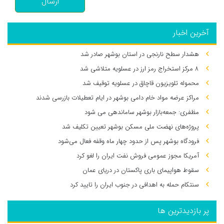
ارسال
آخرین اخبار
هشدار سطح نارنجی در استان بوشهر صادر شد
۸ مرکز استخراج رمز ارز در عسلویه متلاشی شد
محموله تلویزیون قاچاق در عسلویه توقیف شد
مراکز عرضه مواد خام دامی بوشهر در ایام تعطیلات بازرسی شدند
مظفری: جمعه‌بازار بوشهر ساماندهی می‌ شود
پروژه‌های نهضت ملی مسکن بوشهر تعیین تکلیف شد
فرودگاه بوشهر پس از حدود چهار ماه وقفه فعال می‌شود
آمریکا مجوز عمومی فروش نفت ایران را لغو کرد
سقوط هواپیمای باری پاکستان در دریای عمان
سنتکام حمله به اهدافی در جنوب ایران را تایید کرد
پر بازدیدترین ها