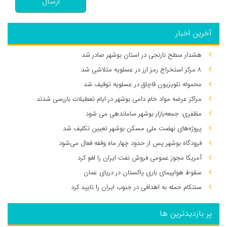
ارسال
آخرین اخبار
هشدار سطح نارنجی در استان بوشهر صادر شد
۸ مرکز استخراج رمز ارز در عسلویه متلاشی شد
محموله تلویزیون قاچاق در عسلویه توقیف شد
مراکز عرضه مواد خام دامی بوشهر در ایام تعطیلات بازرسی شدند
مظفری: جمعه‌بازار بوشهر ساماندهی می‌ شود
پروژه‌های نهضت ملی مسکن بوشهر تعیین تکلیف شد
فرودگاه بوشهر پس از حدود چهار ماه وقفه فعال می‌شود
آمریکا مجوز عمومی فروش نفت ایران را لغو کرد
سقوط هواپیمای باری پاکستان در دریای عمان
سنتکام حمله به اهدافی در جنوب ایران را تایید کرد
پر بازدیدترین ها