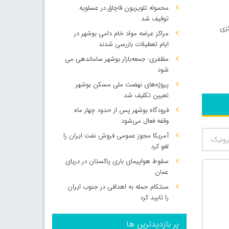
محموله تلویزیون قاچاق در عسلویه
توقیف شد
کزی
مراکز عرضه مواد خام دامی بوشهر در
ایام تعطیلات بازرسی شدند
مظفری: جمعه‌بازار بوشهر ساماندهی می‌
شود
پروژه‌های نهضت ملی مسکن بوشهر
تعیین تکلیف شد
فرودگاه بوشهر پس از حدود چهار ماه
وقفه فعال می‌شود
آمریکا مجوز عمومی فروش نفت ایران را
لغو کرد
سقوط هواپیمای باری پاکستان در دریای
عمان
سنتکام حمله به اهدافی در جنوب ایران
را تایید کرد
پر بازدیدترین ها