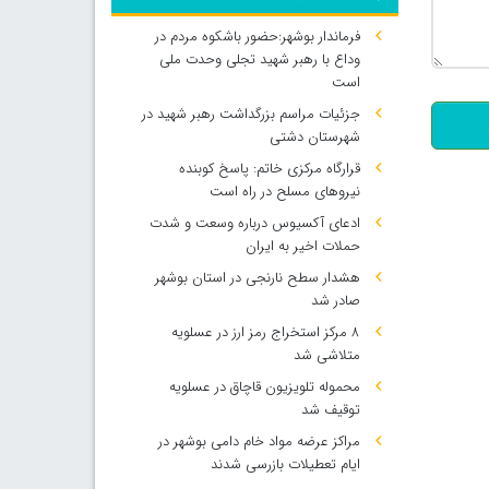
فرماندار بوشهر:حضور باشکوه مردم در
500
وداع با رهبر شهید تجلی وحدت ملی
است
جزئیات مراسم بزرگداشت رهبر شهید در
شهرستان دشتی
قرارگاه مرکزی خاتم: پاسخ کوبنده
نیروهای مسلح در راه است
ادعای آکسیوس درباره وسعت و شدت
حملات اخیر به ایران
هشدار سطح نارنجی در استان بوشهر
صادر شد
۸ مرکز استخراج رمز ارز در عسلویه
متلاشی شد
محموله تلویزیون قاچاق در عسلویه
توقیف شد
مراکز عرضه مواد خام دامی بوشهر در
ایام تعطیلات بازرسی شدند