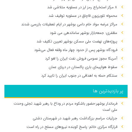
۸ مرکز استخراج رمز ارز در عسلویه متلاشی شد
محموله تلویزیون قاچاق در عسلویه توقیف شد
مراکز عرضه مواد خام دامی بوشهر در ایام تعطیلات بازرسی شدند
مظفری: جمعه‌بازار بوشهر ساماندهی می‌ شود
پروژه‌های نهضت ملی مسکن بوشهر تعیین تکلیف شد
فرودگاه بوشهر پس از حدود چهار ماه وقفه فعال می‌شود
آمریکا مجوز عمومی فروش نفت ایران را لغو کرد
سقوط هواپیمای باری پاکستان در دریای عمان
سنتکام حمله به اهدافی در جنوب ایران را تایید کرد
پر بازدیدترین ها
فرماندار بوشهر:حضور باشکوه مردم در وداع با رهبر شهید تجلی وحدت
ملی است
جزئیات مراسم بزرگداشت رهبر شهید در شهرستان دشتی
قرارگاه مرکزی خاتم: پاسخ کوبنده نیروهای مسلح در راه است