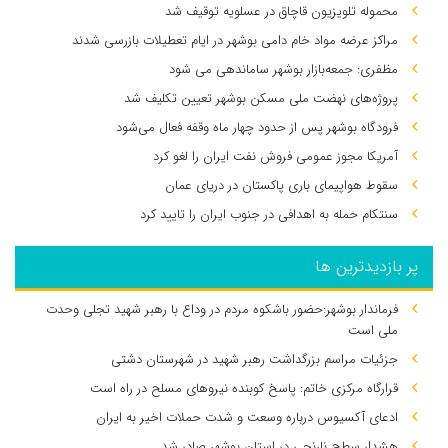
محموله تلویزیون قاچاق در عسلویه توقیف شد
مراکز عرضه مواد خام دامی بوشهر در ایام تعطیلات بازرسی شدند
مظفری: جمعه‌بازار بوشهر ساماندهی می‌ شود
پروژه‌های نهضت ملی مسکن بوشهر تعیین تکلیف شد
فرودگاه بوشهر پس از حدود چهار ماه وقفه فعال می‌شود
آمریکا مجوز عمومی فروش نفت ایران را لغو کرد
سقوط هواپیمای باری پاکستان در دریای عمان
سنتکام حمله به اهدافی در جنوب ایران را تایید کرد
پر بازدیدترین ها
فرماندار بوشهر:حضور باشکوه مردم در وداع با رهبر شهید تجلی وحدت
ملی است
جزئیات مراسم بزرگداشت رهبر شهید در شهرستان دشتی
قرارگاه مرکزی خاتم: پاسخ کوبنده نیروهای مسلح در راه است
ادعای آکسیوس درباره وسعت و شدت حملات اخیر به ایران
هشدار سطح نارنجی در استان بوشهر صادر شد