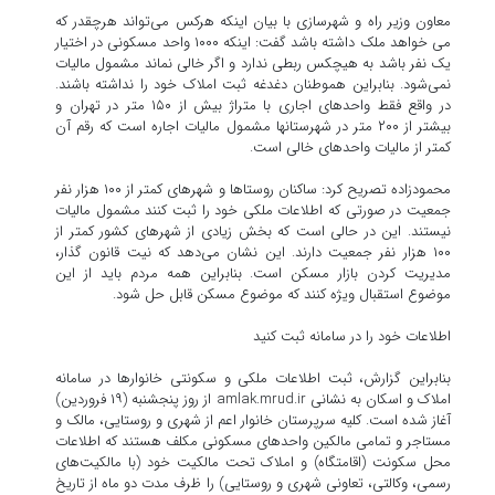
معاون وزیر راه و شهرسازی با بیان اینکه هرکس می‌تواند هرچقدر که
می خواهد ملک داشته باشد گفت: اینکه ۱۰۰۰ واحد مسکونی در اختیار
یک نفر باشد به هیچکس ربطی ندارد و اگر خالی نماند مشمول مالیات
نمی‌شود. بنابراین هموطنان دغدغه ثبت املاک خود را نداشته باشند.
در واقع فقط واحدهای اجاری با متراژ بیش از ۱۵۰ متر در تهران و
بیشتر از ۲۰۰ متر در شهرستانها مشمول مالیات اجاره است که رقم آن
کمتر از مالیات واحدهای خالی است.
محمودزاده تصریح کرد: ساکنان روستاها و شهرهای کمتر از ۱۰۰ هزار نفر
جمعیت در صورتی که اطلاعات ملکی خود را ثبت کنند مشمول مالیات
نیستند. این در حالی است که بخش زیادی از شهرهای کشور کمتر از
۱۰۰ هزار نفر جمعیت دارند. این نشان می‌دهد که نیت قانون گذار،
مدیریت کردن بازار مسکن است. بنابراین همه مردم باید از این
موضوع استقبال ویژه کنند که موضوع مسکن قابل حل شود.
اطلاعات خود را در سامانه ثبت کنید
بنابراین گزارش، ثبت اطلاعات ملکی و سکونتی خانوارها در سامانه
املاک و اسکان به نشانی amlak.mrud.ir از روز پنجشنبه (۱۹ فروردین)
آغاز شده است. کلیه سرپرستان خانوار اعم از شهری و روستایی، مالک و
مستاجر و تمامی مالکین واحدهای مسکونی مکلف هستند که اطلاعات
محل سکونت (اقامتگاه) و املاک تحت مالکیت خود (با مالکیت‌های
رسمی، وکالتی، تعاونی شهری و روستایی) را ظرف مدت دو ماه از تاریخ