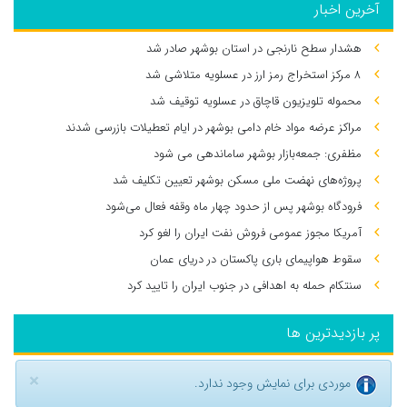
آخرین اخبار
هشدار سطح نارنجی در استان بوشهر صادر شد
۸ مرکز استخراج رمز ارز در عسلویه متلاشی شد
محموله تلویزیون قاچاق در عسلویه توقیف شد
مراکز عرضه مواد خام دامی بوشهر در ایام تعطیلات بازرسی شدند
مظفری: جمعه‌بازار بوشهر ساماندهی می‌ شود
پروژه‌های نهضت ملی مسکن بوشهر تعیین تکلیف شد
فرودگاه بوشهر پس از حدود چهار ماه وقفه فعال می‌شود
آمریکا مجوز عمومی فروش نفت ایران را لغو کرد
سقوط هواپیمای باری پاکستان در دریای عمان
سنتکام حمله به اهدافی در جنوب ایران را تایید کرد
پر بازدیدترین ها
×
موردی برای نمایش وجود ندارد.