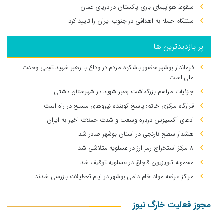
سقوط هواپیمای باری پاکستان در دریای عمان
سنتکام حمله به اهدافی در جنوب ایران را تایید کرد
پر بازدیدترین ها
فرماندار بوشهر:حضور باشکوه مردم در وداع با رهبر شهید تجلی وحدت
ملی است
جزئیات مراسم بزرگداشت رهبر شهید در شهرستان دشتی
قرارگاه مرکزی خاتم: پاسخ کوبنده نیروهای مسلح در راه است
ادعای آکسیوس درباره وسعت و شدت حملات اخیر به ایران
هشدار سطح نارنجی در استان بوشهر صادر شد
۸ مرکز استخراج رمز ارز در عسلویه متلاشی شد
محموله تلویزیون قاچاق در عسلویه توقیف شد
مراکز عرضه مواد خام دامی بوشهر در ایام تعطیلات بازرسی شدند
مجوز فعالیت خارگ نیوز