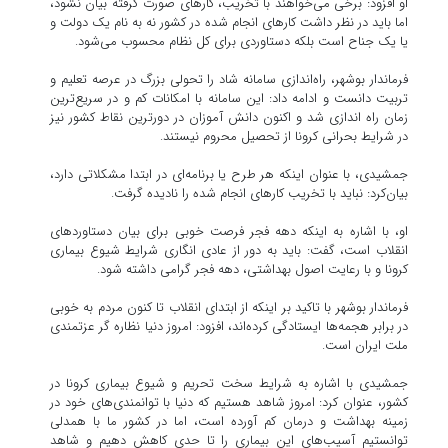
او افزود: برخی می‌خواهند با تخریب، کار‌های صورت گرفته بیان نشود،
اما باید در نظر داشت کار‌های انجام شده در کشور نه به نام یک دولت و
یا یک جناح است بلکه دستاوردی برای کل نظام محسوب می‌شود.
فرماندار بوشهر، راه‌اندازی سامانه شاد را تحولی بزرگ در عرصه تعلیم و
تربیت دانست و ادامه داد: این سامانه با امکانات کم و در سریع‌ترین
زمان راه اندازی شد و اکنون دانش آموزان در دورترین نقاط کشور نیز
در شرایط بحرانی کرونا از تحصیل محروم نیستند.
جمشیدی، با عنوان اینکه هر طرح یا برنامه‌ای در ابتدا مشکلاتی دارد،
بیان‌کرد: نباید با تخریب کار‌های انجام شده را نادیده گرفت.
او، با اشاره به اینکه دهه فجر فرصت خوبی برای بیان دستاورد‌های
انقلاب است، گفت: باید به دور از عادی انگاری شرایط شیوع بیماری
کرونا و با رعایت اصول بهداشتی، دهه فجر گرامی داشته شود.
فرماندار بوشهر با تاکید بر اینکه از ابتدای انقلاب تا کنون مردم به خوبی
در برابر هجمه‌ها ایستادگی کرد‌ه‌اند، افزود: امروز دنیا نظاره گر عزتمندی
ملت ایران است.
جمشیدی با اشاره به شرایط سخت تحریم و شیوع بیماری کرونا در
کشور، عنوان کرد: امروز شاهد هستیم که دنیا با توانمندی‌های خود در
زمینه بهداشت و درمان کم آورده است، اما در کشور ما با همدلی
توانستیم آسیب‌های این بیماری را تا حدی کاهش دهیم و شاهد