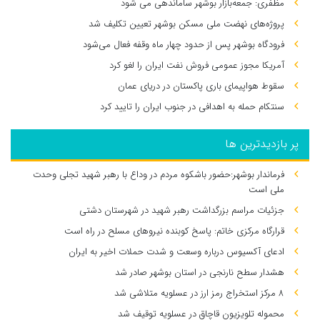
مظفری: جمعه‌بازار بوشهر ساماندهی می‌ شود
پروژه‌های نهضت ملی مسکن بوشهر تعیین تکلیف شد
فرودگاه بوشهر پس از حدود چهار ماه وقفه فعال می‌شود
آمریکا مجوز عمومی فروش نفت ایران را لغو کرد
سقوط هواپیمای باری پاکستان در دریای عمان
سنتکام حمله به اهدافی در جنوب ایران را تایید کرد
پر بازدیدترین ها
فرماندار بوشهر:حضور باشکوه مردم در وداع با رهبر شهید تجلی وحدت
ملی است
جزئیات مراسم بزرگداشت رهبر شهید در شهرستان دشتی
قرارگاه مرکزی خاتم: پاسخ کوبنده نیروهای مسلح در راه است
ادعای آکسیوس درباره وسعت و شدت حملات اخیر به ایران
هشدار سطح نارنجی در استان بوشهر صادر شد
۸ مرکز استخراج رمز ارز در عسلویه متلاشی شد
محموله تلویزیون قاچاق در عسلویه توقیف شد