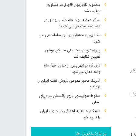
محموله تلویزیون قاچاق در عسلویه
توقیف شد
مراکز عرضه مواد خام دامی بوشهر در
ایام تعطیلات بازرسی شدند
مظفری: جمعه‌بازار بوشهر ساماندهی می‌
شود
پروژه‌های نهضت ملی مسکن بوشهر
تعیین تکلیف شد
فرودگاه بوشهر پس از حدود چهار ماه
سی نشده منتشر
وقفه فعال می‌شود
آمریکا مجوز عمومی فروش نفت ایران را
لغو کرد
بلغ ۲۵ هزار و ۴۸۸ میلیارد و ۱۸۷ میلیون ریال سود خالص کسب کرد و بر این اساس مبلغ ۱۲ هزار و ۷۴۴ ریال
سقوط هواپیمای باری پاکستان در دریای
عمان
سنتکام حمله به اهدافی در جنوب ایران
را تایید کرد
پر بازدیدترین ها
الص کسب کرد و