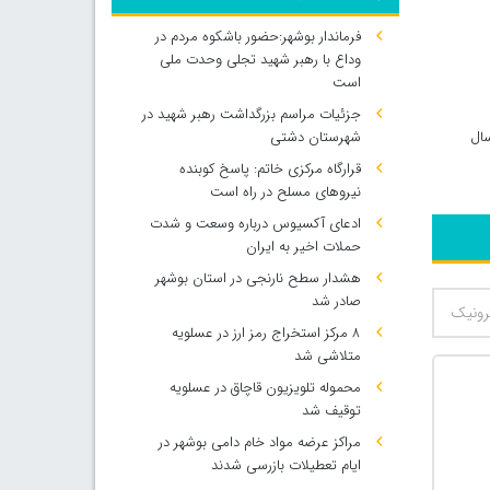
فرماندار بوشهر:حضور باشکوه مردم در
وداع با رهبر شهید تجلی وحدت ملی
است
جزئیات مراسم بزرگداشت رهبر شهید در
ال
شهرستان دشتی
قرارگاه مرکزی خاتم: پاسخ کوبنده
نیروهای مسلح در راه است
ادعای آکسیوس درباره وسعت و شدت
حملات اخیر به ایران
هشدار سطح نارنجی در استان بوشهر
صادر شد
۸ مرکز استخراج رمز ارز در عسلویه
متلاشی شد
محموله تلویزیون قاچاق در عسلویه
توقیف شد
مراکز عرضه مواد خام دامی بوشهر در
ایام تعطیلات بازرسی شدند