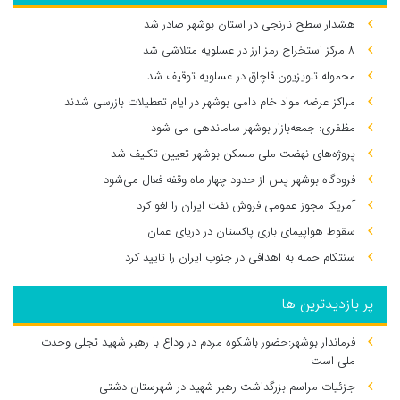
هشدار سطح نارنجی در استان بوشهر صادر شد
۸ مرکز استخراج رمز ارز در عسلویه متلاشی شد
محموله تلویزیون قاچاق در عسلویه توقیف شد
مراکز عرضه مواد خام دامی بوشهر در ایام تعطیلات بازرسی شدند
مظفری: جمعه‌بازار بوشهر ساماندهی می‌ شود
پروژه‌های نهضت ملی مسکن بوشهر تعیین تکلیف شد
فرودگاه بوشهر پس از حدود چهار ماه وقفه فعال می‌شود
آمریکا مجوز عمومی فروش نفت ایران را لغو کرد
سقوط هواپیمای باری پاکستان در دریای عمان
سنتکام حمله به اهدافی در جنوب ایران را تایید کرد
پر بازدیدترین ها
فرماندار بوشهر:حضور باشکوه مردم در وداع با رهبر شهید تجلی وحدت
ملی است
جزئیات مراسم بزرگداشت رهبر شهید در شهرستان دشتی