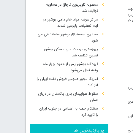
محموله تلویزیون قاچاق در عسلویه
د،
توقیف شد
یره
مراکز عرضه مواد خام دامی بوشهر در
 در
ایام تعطیلات بازرسی شدند
مظفری: جمعه‌بازار بوشهر ساماندهی می‌
شود
پروژه‌های نهضت ملی مسکن بوشهر
تعیین تکلیف شد
فرودگاه بوشهر پس از حدود چهار ماه
وقفه فعال می‌شود
آمریکا مجوز عمومی فروش نفت ایران را
لغو کرد
یره
سقوط هواپیمای باری پاکستان در دریای
عمان
های
سنتکام حمله به اهدافی در جنوب ایران
را تایید کرد
این
پر بازدیدترین ها
ضای