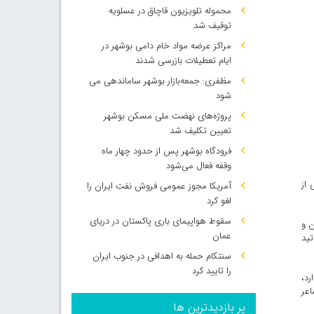
محموله تلویزیون قاچاق در عسلویه
توقیف شد
مراکز عرضه مواد خام دامی بوشهر در
ایام تعطیلات بازرسی شدند
مظفری: جمعه‌بازار بوشهر ساماندهی می‌
شود
پروژه‌های نهضت ملی مسکن بوشهر
تعیین تکلیف شد
فرودگاه بوشهر پس از حدود چهار ماه
وقفه فعال می‌شود
 از
آمریکا مجوز عمومی فروش نفت ایران را
لغو کرد
سقوط هواپیمای باری پاکستان در دریای
ن و
عمان
تید
سنتکام حمله به اهدافی در جنوب ایران
را تایید کرد
رد،
اعر
پر بازدیدترین ها