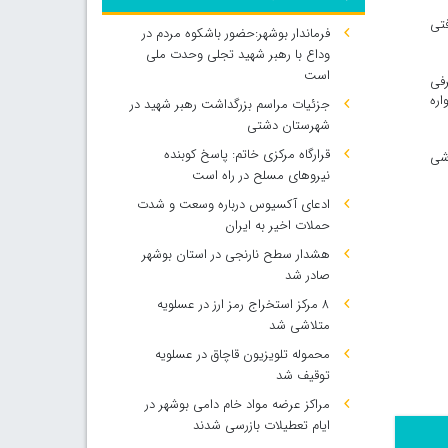
فتی
فرماندار بوشهر:حضور باشکوه مردم در
وداع با رهبر شهید تجلی وحدت ملی
است
رفی
اره
جزئیات مراسم بزرگداشت رهبر شهید در
شهرستان دشتی
قرارگاه مرکزی خاتم: پاسخ کوبنده
زشی
نیروهای مسلح در راه است
ادعای آکسیوس درباره وسعت و شدت
حملات اخیر به ایران
هشدار سطح نارنجی در استان بوشهر
صادر شد
۸ مرکز استخراج رمز ارز در عسلویه
متلاشی شد
محموله تلویزیون قاچاق در عسلویه
توقیف شد
مراکز عرضه مواد خام دامی بوشهر در
ایام تعطیلات بازرسی شدند