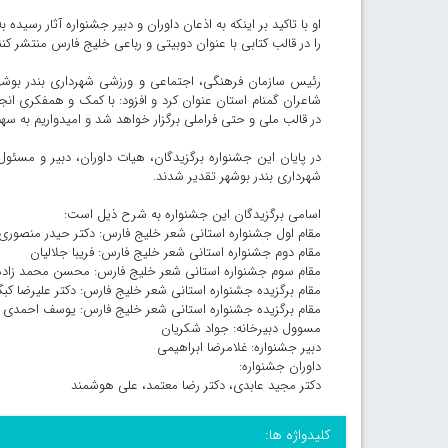
او با تاکید بر اینکه به اذعان داوران و دبیر جشنواره آثار رسیده 
را در قالب کتابی با عنوان دوبیتی و رباعی خلیج فارس منتشر کنن
رئیس سازمان فرهنگی، اجتماعی و ورزشی شهرداری بندر بوشهر د
شاعران گمنام استان عنوان کرد و افزود: با کمک و همفکری انجم
در قالب ملی و حتی فراملی برگزار خواهد شد و امیدواریم به سه
در پایان این جشنواره برگزیدگان، هیات داوران، دبیر و مس
شهرداری بندر بوشهر تقدیر شدند.
اسامی برگزیدگان این جشنواره به شرح ذیل است:
مقام اول جشنواره استانی شعر خلیج فارس: دکتر حیدر منصوری
مقام دوم جشنواره استانی شعر خلیج فارس: فریبا جلالیان
مقام سوم جشنواره استانی شعر خلیج فارس: محسن محمد زاده
مقام برگزیده جشنواره استانی شعر خلیج فارس: دکتر علیرضا کبگ
مقام برگزیده جشنواره استانی شعر خلیج فارس: یوسف احمدی
مسوول دبیرخانه: جواد شکریان
دبیر جشنواره: غلامرضا ابراهیمی
داوران جشنواره:
دکتر مجید عابدی، دکتر رضا معتمد، علی هوشمند
کلیدواژه ها: