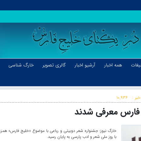
یغات
همه اخبار
آرشیو اخبار
گالری تصویر
خارگ شناسی
خبر :
۱۰,۹۳۶
 فارس معرفی شدند
خارگ نیوز: جشنواره شعر دوبیتی و رباعی با موضوع «خلیج فارس» همز
با روز ملی شعر و ادب پارسی به پایان رسید.