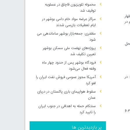
محموله تلویزیون قاچاق در عسلویه
توقیف شد
هار
مراکز عرضه مواد خام دامی بوشهر در
اوم در
ایام تعطیلات بازرسی شدند
مظفری: جمعه‌بازار بوشهر ساماندهی می‌
شود
محل
پروژه‌های نهضت ملی مسکن بوشهر
تعیین تکلیف شد
فرودگاه بوشهر پس از حدود چهار ماه
وقفه فعال می‌شود
 در
آمریکا مجوز عمومی فروش نفت ایران را
لغو کرد
سقوط هواپیمای باری پاکستان در دریای
عمان
سنتکام حمله به اهدافی در جنوب ایران
وم و
را تایید کرد
پر بازدیدترین ها