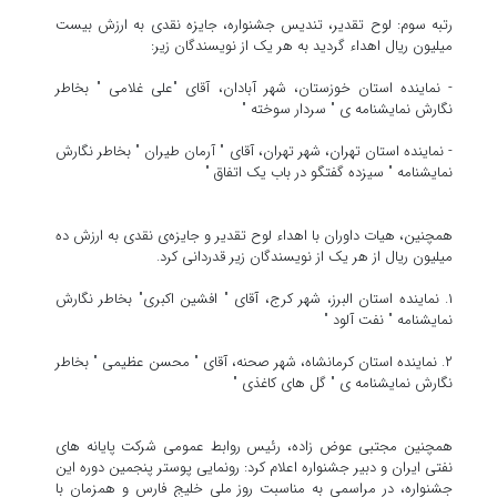
رتبه سوم: لوح تقدیر، تندیس جشنواره، جایزه نقدی به ارزش بیست
میلیون ریال اهداء گردید به هر یک از نویسندگان زیر:
- نماینده استان خوزستان، شهر آبادان، آقای "علی غلامی " بخاطر
نگارش نمایشنامه ی " سردار سوخته "
- نماینده استان تهران، شهر تهران، آقای " آرمان طیران " بخاطر نگارش
نمایشنامه " سیزده گفتگو در باب یک اتفاق "
همچنین، هیات داوران با اهداء لوح تقدیر و جایزه‌ی نقدی به ارزش ده
میلیون ریال از هر یک از نویسندگان زیر قدردانی کرد.
۱. نماینده استان البرز، شهر کرج، آقای " افشین اکبری" بخاطر نگارش
نمایشنامه " نفت آلود "
۲. نماینده استان کرمانشاه، شهر صحنه، آقای " محسن عظیمی " بخاطر
نگارش نمایشنامه ی " گل های کاغذی "
همچنین مجتبی عوض زاده، رئیس روابط عمومی شرکت پایانه های
نفتی ایران و دبیر جشنواره اعلام کرد: رونمایی پوستر پنجمین دوره این
جشنواره، در مراسمی به مناسبت روز ملی خلیج فارس و همزمان با