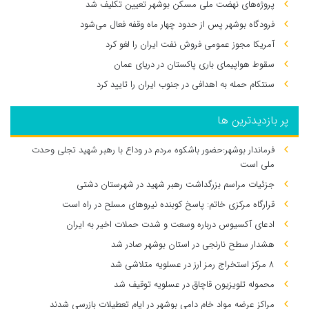
پروژه‌های نهضت ملی مسکن بوشهر تعیین تکلیف شد
فرودگاه بوشهر پس از حدود چهار ماه وقفه فعال می‌شود
آمریکا مجوز عمومی فروش نفت ایران را لغو کرد
سقوط هواپیمای باری پاکستان در دریای عمان
سنتکام حمله به اهدافی در جنوب ایران را تایید کرد
پر بازدیدترین ها
فرماندار بوشهر:حضور باشکوه مردم در وداع با رهبر شهید تجلی وحدت
ملی است
جزئیات مراسم بزرگداشت رهبر شهید در شهرستان دشتی
قرارگاه مرکزی خاتم: پاسخ کوبنده نیروهای مسلح در راه است
ادعای آکسیوس درباره وسعت و شدت حملات اخیر به ایران
هشدار سطح نارنجی در استان بوشهر صادر شد
۸ مرکز استخراج رمز ارز در عسلویه متلاشی شد
محموله تلویزیون قاچاق در عسلویه توقیف شد
مراکز عرضه مواد خام دامی بوشهر در ایام تعطیلات بازرسی شدند