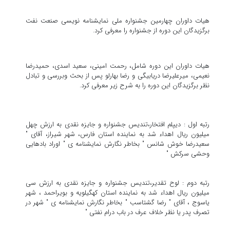
هیات داوران چهارمین جشنواره ملی نمایشنامه نویسی صنعت نفت
برگزیدگان این دوره از جشنواره را معرفی کرد.
هیات داوران این دوره شامل، رحمت امینی، سعید اسدی، حمیدرضا
نعیمی، میرعلیرضا دریابیگی و رضا بهارلو پس از بحث وبررسی و تبادل
نظر برگزیدگان این دوره را به شرح زیر معرفی کرد.
رتبه اول : دیپلم افتخار،تندیس جشنواره و جایزه نقدی به ارزش چهل
میلیون ریال اهداء شد به نماینده استان فارس، شهر شیراز، آقای "
سعیدرضا خوش شانس " بخاطر نگارش نمایشنامه ی " اوراد بادهایی
وحشی سرکش "
رتبه دوم : لوح تقدیر،تندیس جشنواره و جایزه نقدی به ارزش سی
میلیون ریال اهداء شد به نماینده استان کهگیلویه و بویراحمد ، شهر
یاسوج ، آقای " رضا گشتاسب " بخاطر نگارش نمایشنامه ی " شهر در
تصرف پدر یا نظر خلاف عرف در باب درام نفتی "