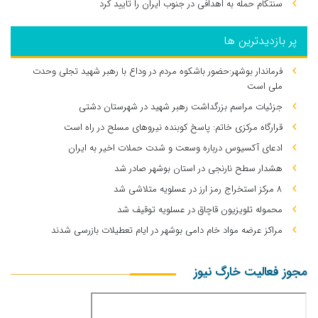
سنتکام حمله به اهدافی در جنوب ایران را تایید کرد
پر بازدیدترین ها
فرماندار بوشهر:حضور باشکوه مردم در وداع با رهبر شهید تجلی وحدت
ملی است
جزئیات مراسم بزرگداشت رهبر شهید در شهرستان دشتی
قرارگاه مرکزی خاتم: پاسخ کوبنده نیروهای مسلح در راه است
ادعای آکسیوس درباره وسعت و شدت حملات اخیر به ایران
هشدار سطح نارنجی در استان بوشهر صادر شد
۸ مرکز استخراج رمز ارز در عسلویه متلاشی شد
محموله تلویزیون قاچاق در عسلویه توقیف شد
مراکز عرضه مواد خام دامی بوشهر در ایام تعطیلات بازرسی شدند
مجوز فعالیت خارگ نیوز