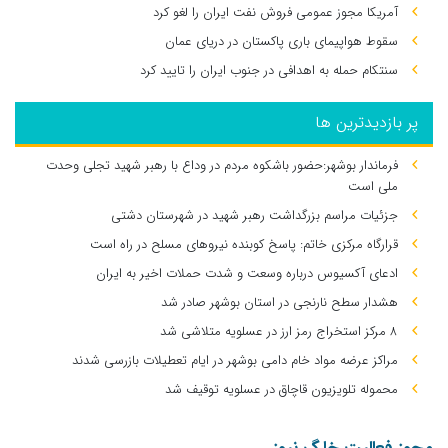
آمریکا مجوز عمومی فروش نفت ایران را لغو کرد
سقوط هواپیمای باری پاکستان در دریای عمان
سنتکام حمله به اهدافی در جنوب ایران را تایید کرد
پر بازدیدترین ها
فرماندار بوشهر:حضور باشکوه مردم در وداع با رهبر شهید تجلی وحدت
ملی است
جزئیات مراسم بزرگداشت رهبر شهید در شهرستان دشتی
قرارگاه مرکزی خاتم: پاسخ کوبنده نیروهای مسلح در راه است
ادعای آکسیوس درباره وسعت و شدت حملات اخیر به ایران
هشدار سطح نارنجی در استان بوشهر صادر شد
۸ مرکز استخراج رمز ارز در عسلویه متلاشی شد
مراکز عرضه مواد خام دامی بوشهر در ایام تعطیلات بازرسی شدند
محموله تلویزیون قاچاق در عسلویه توقیف شد