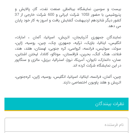
بیست‌ و سومین نمایشگاه بین‎المللی صنعت نفت، گاز، پالایش و
پتروشیمی با حضور 1053 شرکت ایرانی و 600 شرکت خارجی از 37
کشور دیگر شانزدهم اردیبهشت گشایش یافت و امروز به کار خود پایان
می دهد.
نمایندگان جمهوری آذربایجان، اتریش، اسپانیا، آلمان ، امارات،
انگلیس، ایتالیا، بلژیک، ترکیه، جمهوری چک، چین، روسیه، ژاپن،
سوئد، سوئیس، فرانسه، کرواسی، کره جنوبی، لهستان، هلند، هند،
فنلاند، هنگ کنگ، بحرین، قزاقستان، موناکو، کانادا، لیختن اشتاین،
عمان، دانمارک، تایوان، آمریکا، نروژ، استرالیا، برزیل، مالزی و سنگاپور
در این نمایشگاه شرکت کرده اند.
چین، آلمان، فرانسه، ایتالیا، اسپانیا، انگلیس، روسیه، ژاپن، کره‌جنوبی،
اتریش و هلند پاویون اختصاصی دارند.
نظرات بینندگان