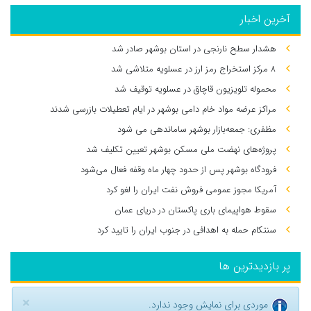
آخرین اخبار
هشدار سطح نارنجی در استان بوشهر صادر شد
۸ مرکز استخراج رمز ارز در عسلویه متلاشی شد
محموله تلویزیون قاچاق در عسلویه توقیف شد
مراکز عرضه مواد خام دامی بوشهر در ایام تعطیلات بازرسی شدند
مظفری: جمعه‌بازار بوشهر ساماندهی می‌ شود
پروژه‌های نهضت ملی مسکن بوشهر تعیین تکلیف شد
فرودگاه بوشهر پس از حدود چهار ماه وقفه فعال می‌شود
آمریکا مجوز عمومی فروش نفت ایران را لغو کرد
سقوط هواپیمای باری پاکستان در دریای عمان
سنتکام حمله به اهدافی در جنوب ایران را تایید کرد
پر بازدیدترین ها
×
موردی برای نمایش وجود ندارد.