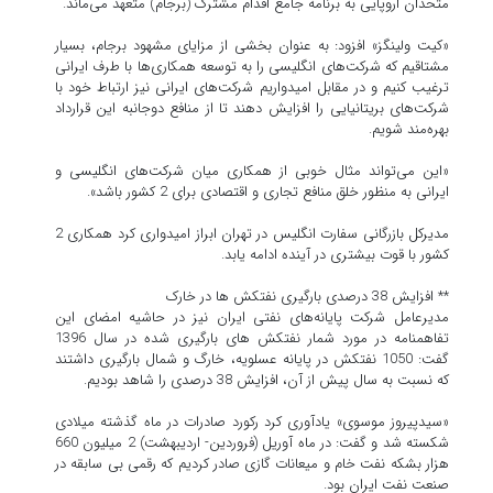
متحدان اروپایی به برنامه جامع اقدام مشترک (برجام) متعهد می‌ماند.
«کیت ولینگز» افزود: به عنوان بخشی از مزایای مشهود برجام، بسیار
مشتاقیم که شرکت‌های انگلیسی را به توسعه همکاری‌ها با طرف ایرانی
ترغیب کنیم و در مقابل امیدواریم شرکت‌های ایرانی نیز ارتباط خود با
شرکت‌های بریتانیایی را افزایش دهند تا از منافع دوجانبه این قرارداد
بهره‌مند شویم.
«این می‌تواند مثال خوبی از همکاری میان شرکت‌های انگلیسی و
ایرانی به منظور خلق منافع تجاری و اقتصادی برای 2 کشور باشد».
مدیرکل بازرگانی سفارت انگلیس در تهران ابراز امیدواری کرد همکاری 2
کشور با قوت بیشتری در آینده ادامه یابد.
** افزایش 38 درصدی بارگیری نفتکش ها در خارک
مدیرعامل شرکت پایانه‌های نفتی ایران نیز در حاشیه امضای این
تفاهمنامه در مورد شمار نفتکش های بارگیری شده در سال 1396
گفت: 1050 نفتکش در پایانه عسلویه، خارگ و شمال بارگیری داشتند
که نسبت به سال پیش از آن، افزایش 38 درصدی را شاهد بودیم.
«سیدپیروز موسوی» یادآوری کرد رکورد صادرات در ماه گذشته میلادی
شکسته شد و گفت: در ماه آوریل (فروردین- اردیبهشت) 2 میلیون 660
هزار بشکه نفت خام و میعانات گازی صادر کردیم که رقمی بی سابقه در
صنعت نفت ایران بود.